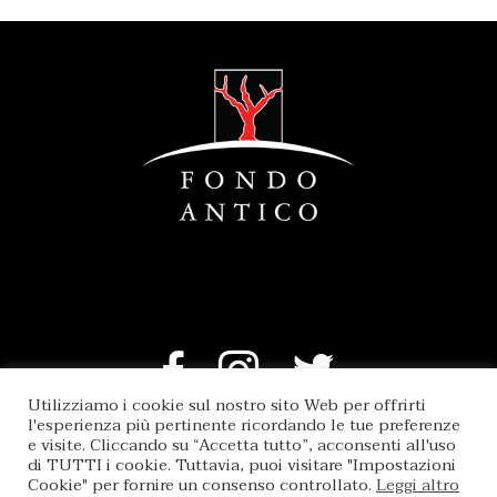
Utilizziamo i cookie sul nostro sito Web per offrirti
l'esperienza più pertinente ricordando le tue preferenze
© 2019 FONDO ANTICO SRL - PARTITA IVA: 01879040812
e visite. Cliccando su “Accetta tutto”, acconsenti all'uso
TUTTI I DIRITTI RISERVATI.
di TUTTI i cookie. Tuttavia, puoi visitare "Impostazioni
Cookie" per fornire un consenso controllato.
Leggi altro